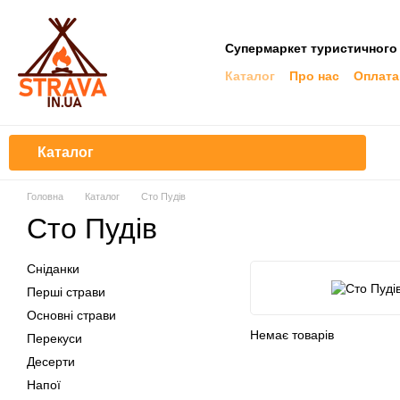
Перейти до основного контенту
Супермаркет туристичного
Каталог
Про нас
Оплата
Каталог
Головна
Каталог
Сто Пудів
Сто Пудів
Сніданки
Перші страви
Основні страви
Немає товарів
Перекуси
Десерти
Напої