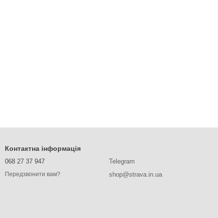
Контактна інформація
068 27 37 947
Telegram
shop@strava.in.ua
Передзвонити вам?