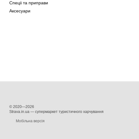
Спеціі та приправи
Аксесуари
© 2020—2026
Strava.in.ua — супермаркет туристичного харчування
Мобільна версія