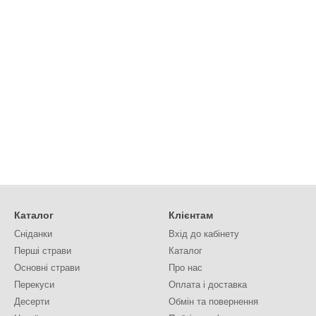
Каталог
Клієнтам
Сніданки
Вхід до кабінету
Перші страви
Каталог
Основні страви
Про нас
Перекуси
Оплата і доставка
Десерти
Обмін та повернення