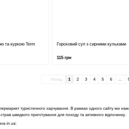
ою та куркою Term
Гороховий суп з сирними кульками
115 грн
Назад
1
2
3
4
5
6
...
 супермаркет туристичного харчування. В рамках одного сайту ми н
страв швидкого приготування для походу та активного відпочинку.
va.in.ua: