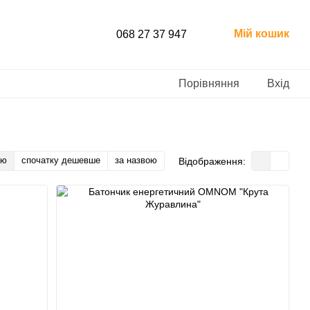
Мій кошик
068 27 37 947
Порівняння
Вхід
тю
спочатку дешевше
за назвою
Відображення: