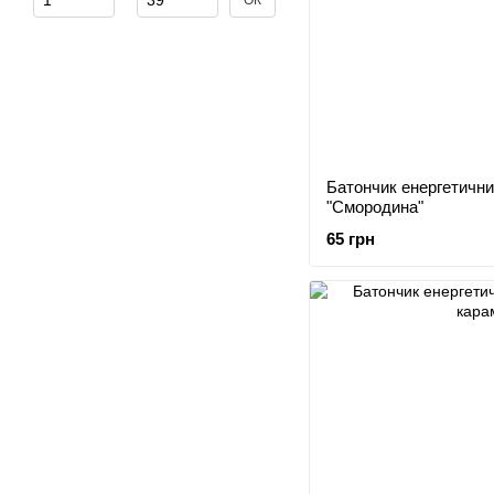
ОК
Батончик енергетич
"Смородина"
65 грн