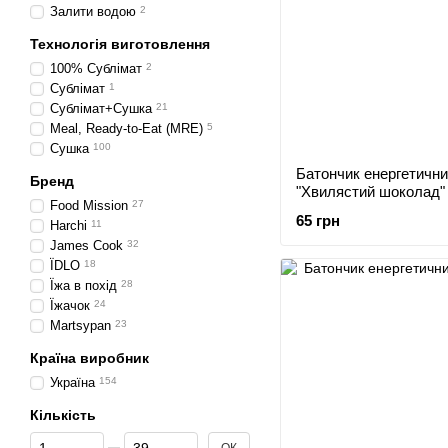
Залити водою
2
Технологія виготовлення
100% Сублімат
2
Сублімат
1
Сублімат+Сушка
21
Meal, Ready-to-Eat (MRE)
5
Сушка
100
Батончик енергетич
Бренд
"Хвилястий шоколад"
Food Mission
27
65 грн
Harchi
11
James Cook
32
ЇDLO
18
Їжа в похід
28
Їжачок
24
Martsypan
23
Країна виробник
Україна
154
Кількість
Від Кількість
До Кількість