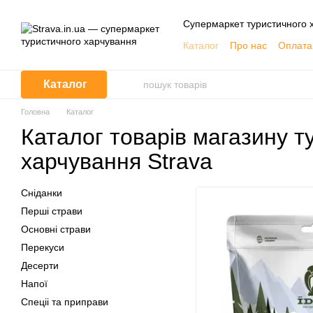
Перейти до основного контенту
Супермаркет туристичного 
Каталог
Про нас
Оплата 
Каталог
Головна
Каталог
Каталог товарів магазину т
харчування Strava
Сніданки
Перші страви
Основні страви
Перекуси
Десерти
Напої
Спеціі та приправи