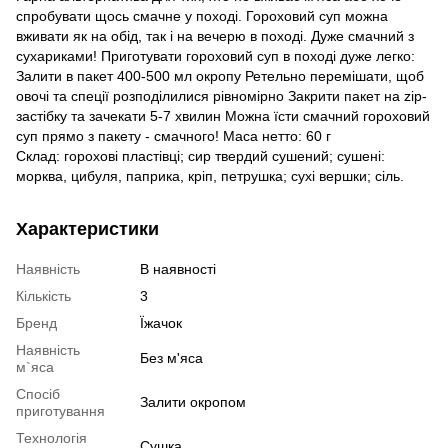
спробувати щось смачне у поході. Гороховий суп можна
вживати як на обід, так і на вечерю в поході. Дуже смачний з
сухариками! Приготувати гороховий суп в поході дуже легко:
Залити в пакет 400-500 мл окропу Ретельно перемішати, щоб
овочі та спеції розподілилися рівномірно Закрити пакет на zip-
застібку та зачекати 5-7 хвилин Можна їсти смачний гороховий
суп прямо з пакету - смачного! Маса нетто: 60 г
Склад: горохові пластівці; сир твердий сушений; сушені:
морква, цибуля, паприка, кріп, петрушка; сухі вершки; сіль.
Характеристики
Наявність
В наявності
Кількість
3
Бренд
Їжачок
Наявність
Без м'яса
м`яса
Спосіб
Залити окропом
приготування
Технологія
Сушка