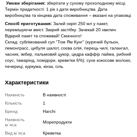
Умови зберігання:
зберігати у сухому прохолодному місці.
Термін придатності: 1 рік з дати виробництва. Дата
виробництва та кінцева дата споживання – вказані на упаковці.
Спосіб приготування:
Залий окріп 250 мл у пакет,
перемішуючи вміст. Закрий застібку. Зачекай 20 хвилин.
Відкрий пакет та споживай! Смачного!
Склад: сублімований суп “Том Ям Кунг” (курячий бульон,
лемонграсс, цибуля шалот, соєва олія, перець чилі, галангал,
часник, імбир, пальмовий цукор, цедра каффір лайма, рибний
соус, тамарінд, помідори, креветки 6%); сухе кокосове молоко,
печериці, куркума, кінза, сіль.
Характеристики
Наявність
В наявності
Кількість
1
Бренд
Harchi
Наявність
Морепродукти
м`яса
Вид м`яса
Креветка