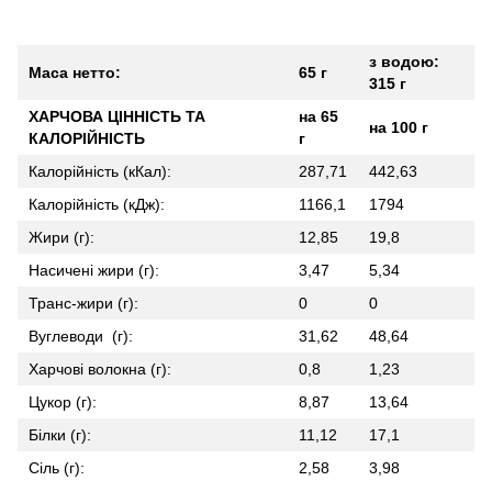
з водою:
Маса нетто:
65 г
315 г
ХАРЧОВА ЦІННІСТЬ ТА
на 65
на 100 г
КАЛОРІЙНІСТЬ
г
Калорійність (кКал):
287,71
442,63
Калорійність (кДж):
1166,1
1794
Жири (г):
12,85
19,8
Насичені жири (г):
3,47
5,34
Транс-жири (г):
0
0
Вуглеводи (г):
31,62
48,64
Харчові волокна (г):
0,8
1,23
Цукор (г):
8,87
13,64
Білки (г):
11,12
17,1
Сіль (г):
2,58
3,98