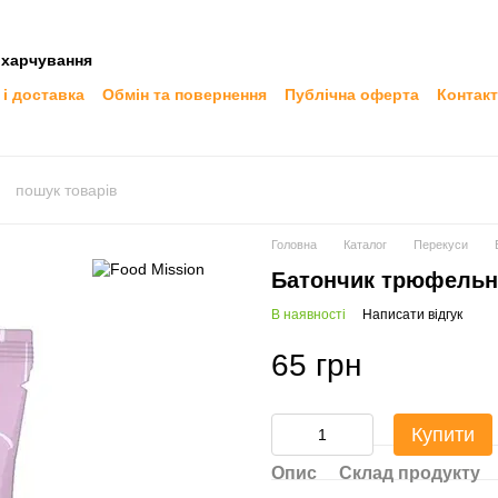
 харчування
 і доставка
Обмін та повернення
Публічна оферта
Контак
Головна
Каталог
Перекуси
Батончик трюфельн
В наявності
Написати відгук
65 грн
Купити
Опис
Склад продукту