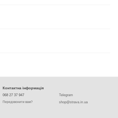
Контактна інформація
068 27 37 947
Telegram
shop@strava.in.ua
Передзвонити вам?