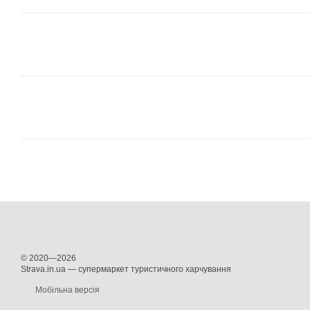
© 2020—2026
Strava.in.ua — супермаркет туристичного харчування
Мобільна версія