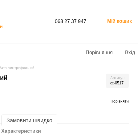
Мій кошик
068 27 37 947
ти
Порівняння
Вхід
Батончик трюфельний
ий
Артикул
gt-0517
Порівняти
Замовити швидко
Характеристики