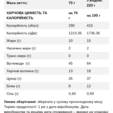
з водою:
Маса нетто:
70 г
220 г
ХАРЧОВА ЦІННІСТЬ ТА
на 70
на 100 г
КАЛОРІЙНІСТЬ
г
Калорійність (кКал):
290
415
Калорійність (кДж):
1213,36
1736,36
Жири (г):
10
15
Насичені жири (г):
2
2
Транс-жири (г):
0
0
Вуглеводи (г):
45
64
Харчові волокна (г):
13
18
Цукор (г):
26
37
Білки (г):
8
12
Сіль (г):
0,40
0,59
Умови зберігання:
зберігати у сухому прохолодному місці.
Термін придатності: 1 рік з дати виробництва. Дата
виробництва та кінцева дата споживання – вказані на упаковці.