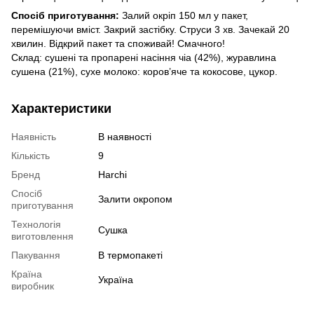
Спосіб приготування:
Залий окріп 150 мл у пакет,
перемішуючи вміст. Закрий застібку. Струси 3 хв. Зачекай 20
хвилин. Відкрий пакет та споживай! Смачного!
Склад: сушені та пропарені насіння чіа (42%), журавлина
сушена (21%), сухе молоко: коров’яче та кокосове, цукор.
Характеристики
Наявність
В наявності
Кількість
9
Бренд
Harchi
Спосіб
Залити окропом
приготування
Технологія
Сушка
виготовлення
Пакування
В термопакеті
Країна
Україна
виробник