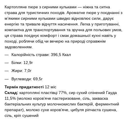
Картопляне пюре з сирними кульками — ніжна та ситна
страва для туристичних походів. Ароматне пюре у поєднанні з
м’якими сирними кульками швидко відновлює сили, дарує
енергію та тривале відчуття насичення. Легка у приготуванні,
компактна для транспортування та зручна для польових умов,
ця страва поєднує комфорт і смак домашньої кухні навіть у
поході, роблячи обід чи вечерю на природі справжнім
задоволенням.
Калорійність страви: 396,5 Ккал
Білки: 12,9г
Жири: 7,0г
Вуглеводи: 69,5г
Термін придатності
12 міс
Склад:
картопляні пластівці 77%, сир сухий спінений Гауда
11,5% (молоко коров’яче пастеризоване, сіль, закваска
бактеріальних культур молочнокислих бактерій, ферментний
препарат), молоко сухе коров’яче, цибуля ріпчаста сушена,
сіль, кріп сушений