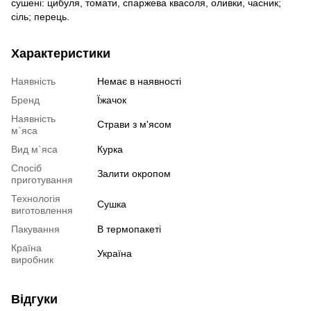
сушені: цибуля, томати, спаржева квасоля, оливки, часник;
сіль; перець.
Характеристики
Наявність
Немає в наявності
Бренд
Їжачок
Наявність
Страви з м'ясом
м`яса
Вид м`яса
Курка
Спосіб
Залити окропом
приготування
Технологія
Сушка
виготовлення
Пакування
В термопакеті
Країна
Україна
виробник
Відгуки