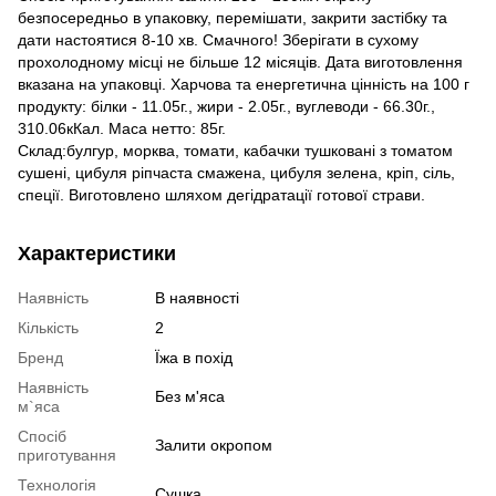
безпосередньо в упаковку, перемішати, закрити застібку та
дати настоятися 8-10 хв. Смачного! Зберігати в сухому
прохолодному місці не більше 12 місяців. Дата виготовлення
вказана на упаковці. Харчова та енергетична цінність на 100 г
продукту: білки - 11.05г., жири - 2.05г., вуглеводи - 66.30г.,
310.06кКал. Маса нетто: 85г.
Склад:булгур, морква, томати, кабачки тушковані з томатом
сушені, цибуля ріпчаста смажена, цибуля зелена, кріп, сіль,
спеції. Виготовлено шляхом дегідратації готової страви.
Характеристики
Наявність
В наявності
Кількість
2
Бренд
Їжа в похід
Наявність
Без м'яса
м`яса
Спосіб
Залити окропом
приготування
Технологія
Сушка