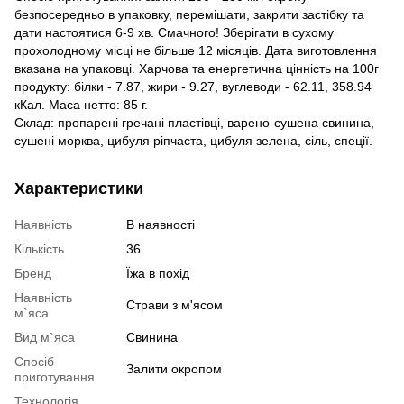
безпосередньо в упаковку, перемішати, закрити застібку та
дати настоятися 6-9 хв. Смачного! Зберігати в сухому
прохолодному місці не більше 12 місяців. Дата виготовлення
вказана на упаковці. Харчова та енергетична цінність на 100г
продукту: білки - 7.87, жири - 9.27, вуглеводи - 62.11, 358.94
кКал. Маса нетто: 85 г.
Склад: пропарені гречані пластівці, варено-сушена свинина,
сушені морква, цибуля ріпчаста, цибуля зелена, сіль, спеції.
Характеристики
Наявність
В наявності
Кількість
36
Бренд
Їжа в похід
Наявність
Страви з м'ясом
м`яса
Вид м`яса
Свинина
Спосіб
Залити окропом
приготування
Технологія