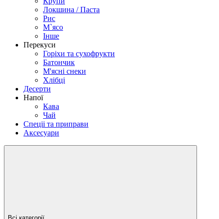
Крупи
Локшина / Паста
Рис
М`ясо
Інше
Перекуси
Горіхи та сухофрукти
Батончик
М'ясні снеки
Хлібці
Десерти
Напої
Кава
Чай
Спеціі та приправи
Аксесуари
Всі категорії