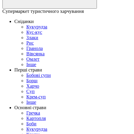
Супермаркет туристичного харчування
Сніданки
Кукурудза
Кус-кус
Злаки
Рис
Гранола
Вівсянка
Омлет
Інше
Перші страви
Бобові супи
Борщ
Харчо
Суп
Крем-суп
Інше
Основні страви
Гречка
Картопля
Боби
Кукурудза