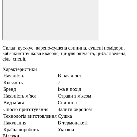
Склад: кус-кус, варено-сушена свинина, сушені помідори,
кабачки/стручкова квасоля, цибуля ріпчаста, цибуля зелена,
сіль, спеції.
Характеристики
Наявність
В наявності
Кількість
7
Бренд
Їжа в похід
Наявність м`яса
Страви з м'ясом
Вид м`яса
Свинина
Спосіб приготування
Залити окропом
Технологія виготовлення
Сушка
Пакування
В термопакеті
Країна виробник
Україна
Відгуки