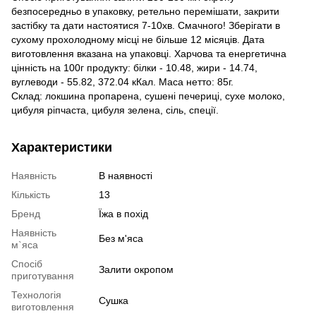
безпосередньо в упаковку, ретельно перемішати, закрити
застібку та дати настоятися 7-10хв. Смачного! Зберігати в
сухому прохолодному місці не більше 12 місяців. Дата
виготовлення вказана на упаковці. Харчова та енергетична
цінність на 100г продукту: білки - 10.48, жири - 14.74,
вуглеводи - 55.82, 372.04 кКал. Маса нетто: 85г.
Склад: локшина пропарена, сушені печериці, сухе молоко,
цибуля ріпчаста, цибуля зелена, сіль, спеції.
Характеристики
Наявність
В наявності
Кількість
13
Бренд
Їжа в похід
Наявність
Без м'яса
м`яса
Спосіб
Залити окропом
приготування
Технологія
Сушка
виготовлення