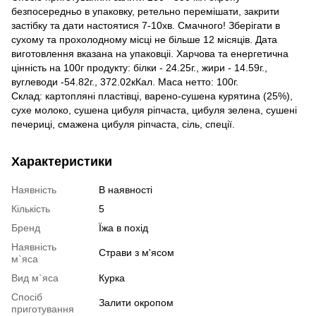
безпосередньо в упаковку, ретельно перемішати, закрити
застібку та дати настоятися 7-10хв. Смачного! Зберігати в
сухому та прохолодному місці не більше 12 місяців. Дата
виготовлення вказана на упаковціі. Харчова та енергетична
цінність на 100г продукту: білки - 24.25г., жири - 14.59г.,
вуглеводи -54.82г., 372.02кКал. Маса нетто: 100г.
Склад: картопляні пластівці, варено-сушена курятина (25%),
сухе молоко, сушена цибуля ріпчаста, цибуля зелена, сушені
печериці, смажена цибуля ріпчаста, сіль, спеції.
Характеристики
Наявність
В наявності
Кількість
5
Бренд
Їжа в похід
Наявність
Страви з м'ясом
м`яса
Вид м`яса
Курка
Спосіб
Залити окропом
приготування